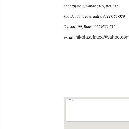
Zanatlijska 3, Šabac (015)305-237
Jug Bogdanova 8
, Inđija (022)565-970
Glavna 199, Ruma (022)433-131
nikola.alfatex@yahoo.co
e-mail
: