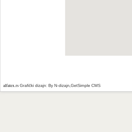
alfatex.rs
,
Grafički dizajn: By N-dizajn
GetSimple CMS