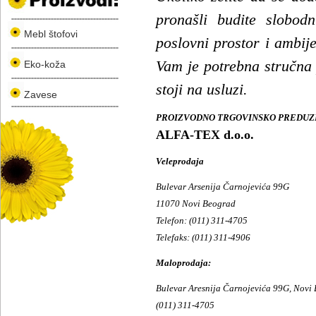
pronašli budite slobod
Mebl štofovi
poslovni prostor i ambij
Vam je potrebna stručna 
Eko-koža
stoji na usluzi.
Zavese
PROIZVODNO TRGOVINSKO PREDU
ALFA-TEX d.o.o.
Veleprodaja
Bulevar Arsenija Čarnojevića 99G
11070 Novi Beograd
Telefon: (011) 311-4705
Telefaks: (011) 311-4906
Maloprodaja:
Bulevar Aresnija Čarnojevića 99G, Novi
(011) 311-4705