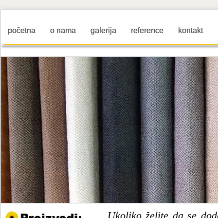
početna
o nama
galerija
reference
kontakt
Ukoliko želite da se dod