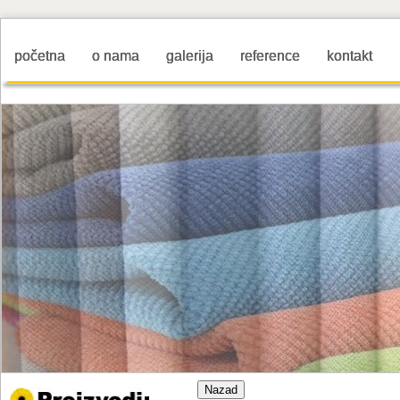
početna
o nama
galerija
reference
kontakt
Nazad