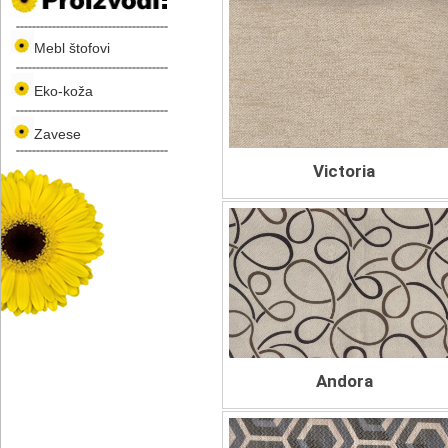
Mebl štofovi
Eko-koža
Zavese
Victoria
Andora